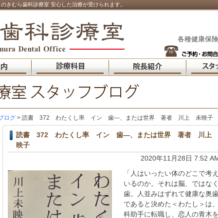
のきむら歯科診療室 安心した治療が受けられます。
各種健康保険
ブログ
> 読書 372 わたくし率 イン 歯―、または世界 著者 川上 未映子
読書 372 わたくし率 イン 歯―、または世界 著者 川上
映子
2020年11月28日 7:52 A
「人はいったい体のどこで考
いるのか。それは脳、ではな
歯。人並みはずれて健康な奥
であると決めた＜わたし＞は
科助手に転職し、恋人の青木