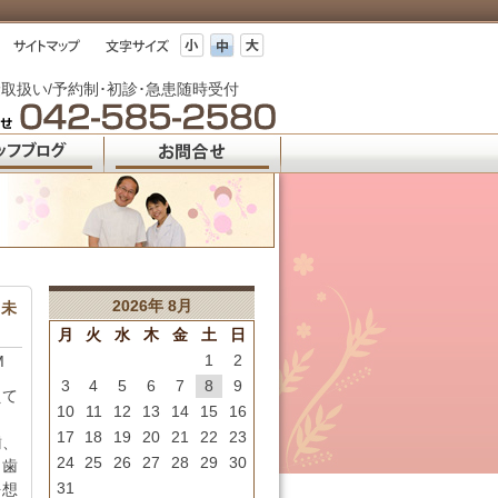
取扱い/予約制･初診･急患随時受付
2026年 8月
 未
月
火
水
木
金
土
日
1
2
M
3
4
5
6
7
8
9
えて
10
11
12
13
14
15
16
く
17
18
19
20
21
22
23
歯、
24
25
26
27
28
29
30
、歯
31
を想