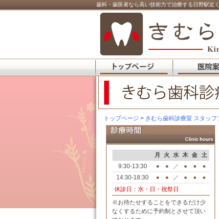
歯科・歯医者なら高い技術力で治療する日野駅近く
トップページ
>
きむら歯科診療室 スタッフ
月
火
水
木
金
土
9:30-13:30
●
●
／
●
●
●
14:30-18:30
●
●
／
●
●
●
休診日：水・日・祝祭日
※お待たせすることをできるだけ少
なくするために予約制とさせて頂い