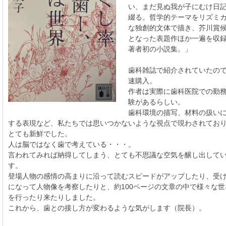
い、まだ見ぬ我が子にむけ日
綴る。哲学的テーマをリズミ
な独創的文体で描き、芥川賞
となった表題作ほか一遍を収
著者初の小説集。」
歯科雑誌で紹介されていたの
速購入。
作者は実際に歯科医院での勤
験があるらしい。
歯科環境の描写、材料の扱い
する表現など、私たちでは思いつかないような視点で現わされてお
とても新鮮でした。
人は脳ではなく歯で考えている・・・。
言われてみれば納得してしまう、とても不思議な空気を醸し出して
す。
登場人物の感情の高まりに沿って読むスピードがアップしたり、受
になって人物像を考察したりと、約100ページの文章の中で様々な世
を行ったり来たりしました。
これから、歯との接し方が変わるような気がします（院長）。