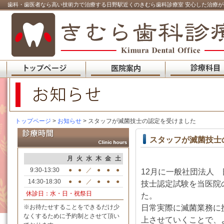
歯科・歯医者なら高い技術力で治療する日野駅近くのきむら歯科診療室 安心した治療が
トップページ
>
お知らせ
> スタッフが滅菌技士の認定を受けました
スタッフが滅菌技士
月
火
水
木
金
土
9:30-13:30
●
●
／
●
●
●
12月に一般社団法人
14:30-18:30
●
●
／
●
●
●
技士認定試験を当医院
休診日：水・日・祝祭日
た。
日常実際に滅菌業務に
※お待たせすることをできるだけ少
なくするために予約制とさせて頂い
上させていくことで、