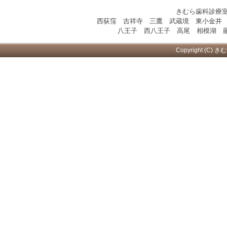
きむら歯科診療
西荻窪 吉祥寺 三鷹 武蔵境 東小金井
八王子 西八王子 高尾 相模湖 藤
Copyright (C) き