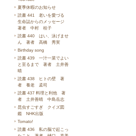
夏季休暇のお知らせ
読書 441 老いを愛づる
生命誌からのメッセージ
著者 中村 桂子
読書 440 はい、泳げませ
ん 著者 高橋 秀実
Birthday song
読書 439 一汁一菜でよい
と至るまで 著者 土井善
晴
読書 438 ヒトの壁 著
者 養老 孟司
読書 437 料理と利他 著
者 土井善晴 中島岳志
昆虫すごすぎ クイズ図
鑑 NHK出版
Tomato!
読書 436 私の脳で起こっ
たこと 著者 樋口 直美