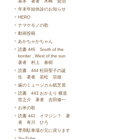
基本 著者 木崎 賢治
年末年始休診のお知らせ
HERO
ナマケモノの歌
動画投稿
あかちゃかちゃん
読書 445 South of the
border , West of the sun
著者 村上 春樹
読書 444 松田聖子の誕
生 著者 若松 宗雄
歯のミュージカル紙芝居
読書 443 おかえり 横道
世之介 著者 吉田修一
お米の歌
読書 442 イマジン？ 著
者 有川 ひろ
専用駐車場が元に戻ります
YouTube