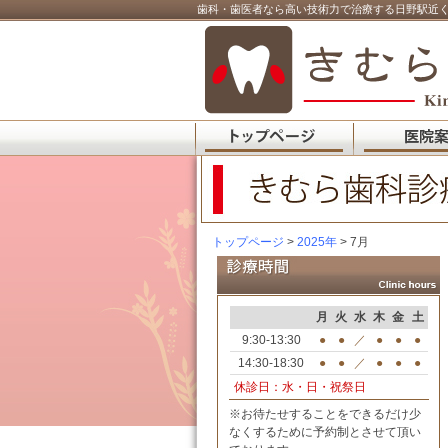
歯科・歯医者なら高い技術力で治療する日野駅近く
トップページ
>
2025年
> 7月
月
火
水
木
金
土
9:30-13:30
●
●
／
●
●
●
14:30-18:30
●
●
／
●
●
●
休診日：水・日・祝祭日
※お待たせすることをできるだけ少
なくするために予約制とさせて頂い