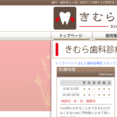
歯科・歯医者なら高い技術力で治療する日野駅近く
トップページ
>
きむら歯科診療室 スタッフ
月
火
水
木
金
土
9:30-13:30
●
●
／
●
●
●
14:30-18:30
●
●
／
●
●
●
休診日：水・日・祝祭日
※お待たせすることをできるだけ少
なくするために予約制とさせて頂い