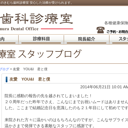
のきむら歯科診療室 安心した治療が受けられます。
各種健康保険
ブログ
> 友愛 YOU&I 君と僕
友愛 YOU&I 君と僕
2014年06月21日 10:01 A
院長に感動の報告の先を越されてしまいました！
２０周年だった昨年でさえ、こんなにまでお祝いムードはありませ
した。ここまで結婚記念日を意識したのも２１年目にして初めてで
来院された方々に温かいのはもちろんなのですが、こんなサプライ
温かさまで発揮できる素敵なスタッフに感謝です。