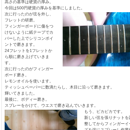
高さの基準は硬貨の厚み。
今回は500円硬貨の厚みを基準にしました。
次に行ったのが弦を外し、
フレットの研磨。
フィンガーボードに傷をつ
けないように紙テープでカ
バーした上でシリコンポイ
ントで磨きます。
24フレットを1フレットか
ら順に磨き上げていきま
す。
次に行ったのがフィンガー
ボード磨き。
レモンオイルを使います。
ティッシュペーパーに数滴たらし、木目に沿って磨きます。
輝いてきました。
最後に、ボディー磨き。
スプレーをかけて、ウエスで磨き込んでいきます。
もう、ピカピカです。
新しい弦を張りナットを
整してからフィンガーイ
ズを弦にスプレーし作業