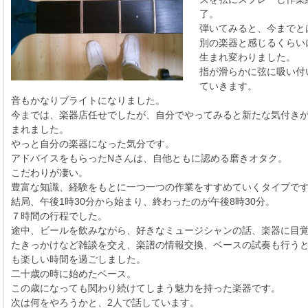
了。
弾いてみると、今までと
別の楽器と感じるくらい
生まれ変わりました。
指が滑らかに弦に吸い付
ていきます。
音もかなりブライトになりました。
今までは、楽器店任せでしたが、自分でやってみると新たな気付き
まれました。
やっと自分の楽器になった気分です。
アドバイスをもらったNさんは、自他ともに認める磨きオタク。
こだわりが凄い。
豊富な知識、経験をもとに一つ一つの作業をすすめていくタイプで
結局、午後1時30分から始まり、終わったのが午後8時30分。
７時間の行程でした。
途中、ビールを飲みながら、好きなミュージシャンの話、楽器に目
たきっかけなど雑談を交え、楽譜の情報交換、ベースの試奏も行う
も楽しい時間を過ごしました。
二十歳の時に始めたベース。
この歳になっても関わり続けてしまう魅力を持った楽器です。
次は何をやろうかと、2人で話しています。