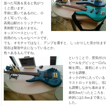
並べた写真を見ると気がつ
くと思います。
手前に置いてあるのに、小
さく写っている。
高尾山駅のトリックアート
美術館ではありません。
キッズベースといって、子
供用のちっちゃなベースです。
でも、オモチャではなく、アンプを通すと、しっかりした音が出ま
現在は製造中止になっているとか。
色々あるもんですね。
ということで、景気付け
ビールをグビッと一口の
喉を潤し、最初にネック
そりを調整。
ネックの中に入っている
ラストロッドを回し、弦
も調整しながら進めます
最初3㎜だったところを
終的には1.6㎜まで落と
した。