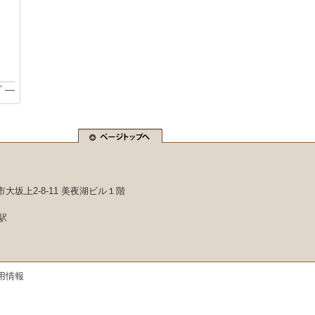
グ
—
市大坂上2-8-11 美夜湖ビル１階
駅
用情報