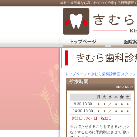
歯科・歯医者なら高い技術力で治療する日野駅近く
トップページ
>
きむら歯科診療室 スタッフ
月
火
水
木
金
土
9:30-13:30
●
●
／
●
●
●
14:30-18:30
●
●
／
●
●
●
休診日：水・日・祝祭日
※お待たせすることをできるだけ少
なくするために予約制とさせて頂い