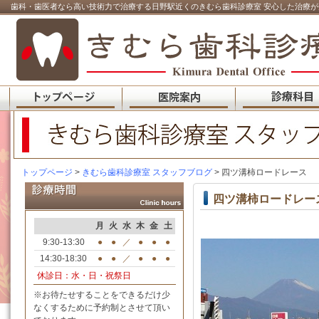
歯科・歯医者なら高い技術力で治療する日野駅近くのきむら歯科診療室 安心した治療が
トップページ
>
きむら歯科診療室 スタッフブログ
> 四ツ溝柿ロードレース
四ツ溝柿ロードレー
月
火
水
木
金
土
9:30-13:30
●
●
／
●
●
●
14:30-18:30
●
●
／
●
●
●
休診日：水・日・祝祭日
※お待たせすることをできるだけ少
なくするために予約制とさせて頂い