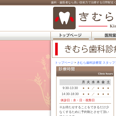
歯科・歯医者なら高い技術力で治療する日野駅近く
トップページ
>
きむら歯科診療室 スタッフ
月
火
水
木
金
土
9:30-13:30
●
●
／
●
●
●
14:30-18:30
●
●
／
●
●
●
休診日：水・日・祝祭日
※お待たせすることをできるだけ少
なくするために予約制とさせて頂い