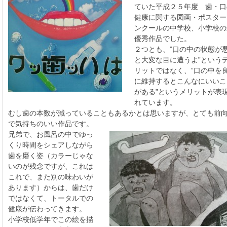
ていた平成２５年度 歯・口
健康に関する図画・ポスター
ンクールの中学校、小学校の
優秀作品でした。
２つとも、”口の中の状態が
と大変な目に遭うよ”という
リットではなく、”口の中を
に維持するとこんなにいいこ
がある”というメリットが表
れています。
むし歯の本数が減っていることもあるかとは思いますが、とても前
で気持ちのいい作品です。
兄弟で、お風呂の中でゆっ
くり時間をシェアしながら
歯を磨く姿（カラーじゃな
いのが残念ですが、これは
これで、また別の味わいが
あります）からは、歯だけ
ではなくて、トータルでの
健康が伝わってきます。
小学校低学年でこの絵を描