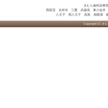
きむら歯科診療
西荻窪 吉祥寺 三鷹 武蔵境 東小金井
八王子 西八王子 高尾 相模湖 藤
Copyright (C) き