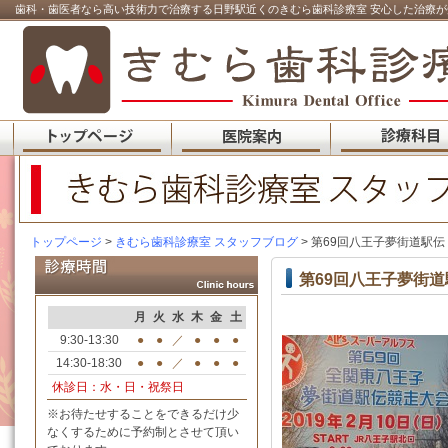
歯科・歯医者なら高い技術力で治療する日野駅近くのきむら歯科診療室 安心した治療が
トップページ
>
きむら歯科診療室 スタッフブログ
> 第69回八王子夢街道駅伝
第69回八王子夢街道
月
火
水
木
金
土
9:30-13:30
●
●
／
●
●
●
14:30-18:30
●
●
／
●
●
●
休診日：水・日・祝祭日
※お待たせすることをできるだけ少
なくするために予約制とさせて頂い