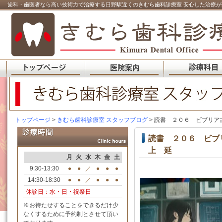
歯科・歯医者なら高い技術力で治療する日野駅近くのきむら歯科診療室 安心した治療が
トップページ
>
きむら歯科診療室 スタッフブログ
> 読書 ２０６ ビブリ
読書 ２０６ ビブ
上 延
月
火
水
木
金
土
9:30-13:30
●
●
／
●
●
●
14:30-18:30
●
●
／
●
●
●
休診日：水・日・祝祭日
※お待たせすることをできるだけ少
なくするために予約制とさせて頂い