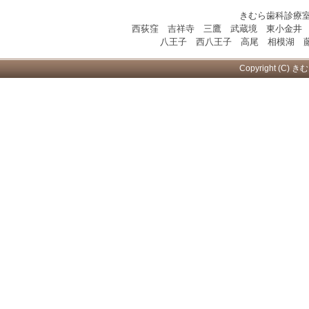
きむら歯科診療
西荻窪 吉祥寺 三鷹 武蔵境 東小金井
八王子 西八王子 高尾 相模湖 藤
Copyright (C) き