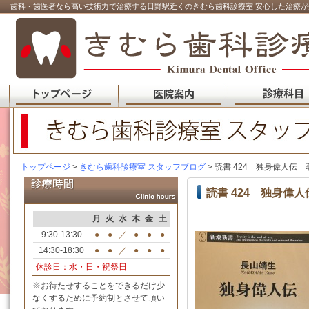
歯科・歯医者なら高い技術力で治療する日野駅近くのきむら歯科診療室 安心した治療が
トップページ
>
きむら歯科診療室 スタッフブログ
> 読書 424 独身偉人伝
読書 424 独身偉
月
火
水
木
金
土
9:30-13:30
●
●
／
●
●
●
14:30-18:30
●
●
／
●
●
●
休診日：水・日・祝祭日
※お待たせすることをできるだけ少
なくするために予約制とさせて頂い