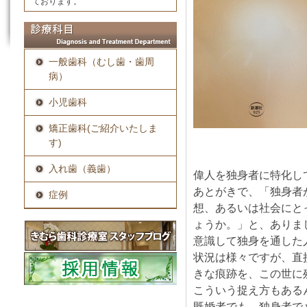
ております。
一般歯科（むし歯・歯周
病）
小児歯科
矯正歯科(ご紹介いたしま
す)
入れ歯（義歯）
偉人を独身者に特化し
あとがきで、「独身者
症例
想、あるいは社会にと
ょうか。」と、ありま
意識して独身を通した
状況は様々ですが、直
きな痕跡を、この世に
こういう捉え方もある
既婚者でも、独身者で