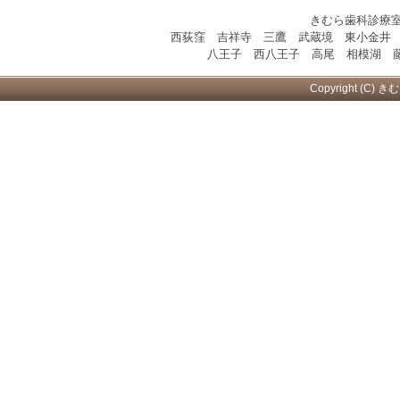
きむら歯科診療
西荻窪 吉祥寺 三鷹 武蔵境 東小金井
八王子 西八王子 高尾 相模湖 藤
Copyright (C) き