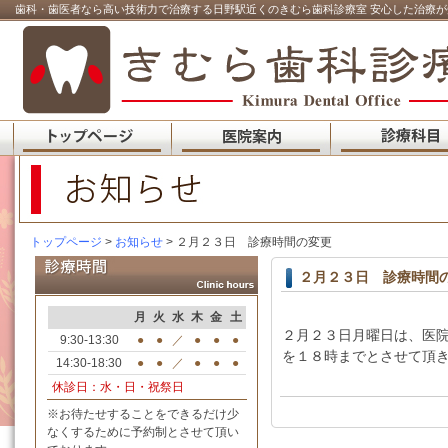
歯科・歯医者なら高い技術力で治療する日野駅近くのきむら歯科診療室 安心した治療が
トップページ
>
お知らせ
> ２月２３日 診療時間の変更
２月２３日 診療時間
月
火
水
木
金
土
２月２３日月曜日は、医
9:30-13:30
●
●
／
●
●
●
を１８時までとさせて頂
14:30-18:30
●
●
／
●
●
●
休診日：水・日・祝祭日
※お待たせすることをできるだけ少
なくするために予約制とさせて頂い