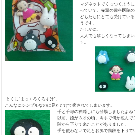
マグネットでくっつくように
っていて、先輩の歯科医院の
どもたちにとても受けている
うです。
たしかに。
大人でも嬉しくなってしまい
す。
とくに”まっくろくろすけ”。
こんなにシンプルなのに見ただけで癒されてしまいます。
千と千尋の神隠しにも登場しましたよね
以前、姪が３才の頃、両手で何か包んで
階から下りて来たことがありました。
手を使わないで足とお尻で階段を下りて