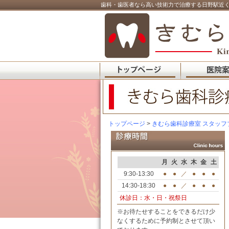
歯科・歯医者なら高い技術力で治療する日野駅近く
トップページ
>
きむら歯科診療室 スタッフ
月
火
水
木
金
土
9:30-13:30
●
●
／
●
●
●
14:30-18:30
●
●
／
●
●
●
休診日：水・日・祝祭日
※お待たせすることをできるだけ少
なくするために予約制とさせて頂い