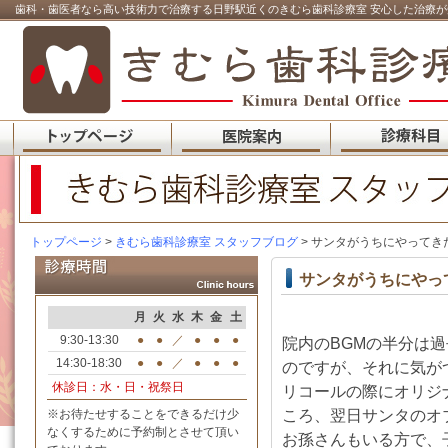
歯科・歯医者なら高い技術力で治療する日野駅近くのきむら歯科診療室 安心した治療が
トップページ
>
きむら歯科診療室 スタッフブログ
> サンタがうちにやってき
サンタがうちにやっ
月
火
水
木
金
土
9:30-13:30
●
●
／
●
●
●
院内のBGMの半分は
14:30-18:30
●
●
／
●
●
●
のですが、それに気が
休診日：水・日・祝祭日
リコールの際にオリジ
ころ、翌日サンタのオ
※お待たせすることをできるだけ少
なくするために予約制とさせて頂い
お孫さんもいる方で、