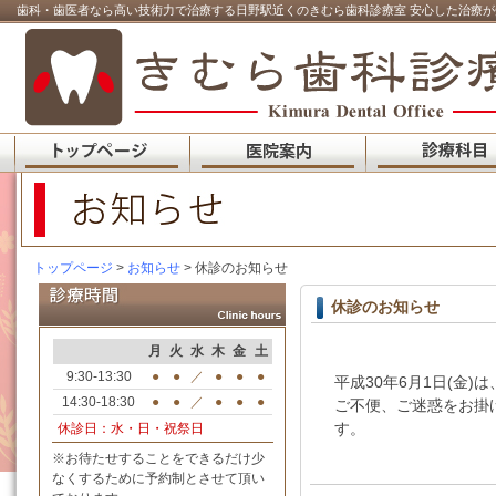
歯科・歯医者なら高い技術力で治療する日野駅近くのきむら歯科診療室 安心した治療が
トップページ
>
お知らせ
> 休診のお知らせ
休診のお知らせ
月
火
水
木
金
土
9:30-13:30
●
●
／
●
●
●
平成30年6月1日(金
14:30-18:30
●
●
／
●
●
●
ご不便、ご迷惑をお掛
す。
休診日：水・日・祝祭日
※お待たせすることをできるだけ少
なくするために予約制とさせて頂い