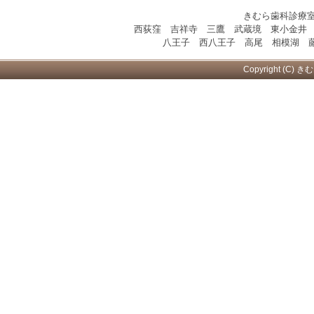
きむら歯科診療
西荻窪 吉祥寺 三鷹 武蔵境 東小金井
八王子 西八王子 高尾 相模湖 藤
Copyright (C) き