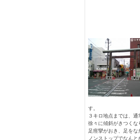
す。
３キロ地点までは、通
徐々に傾斜がきつくな
足痙攣がおき、足をな
ノンストップでなんと