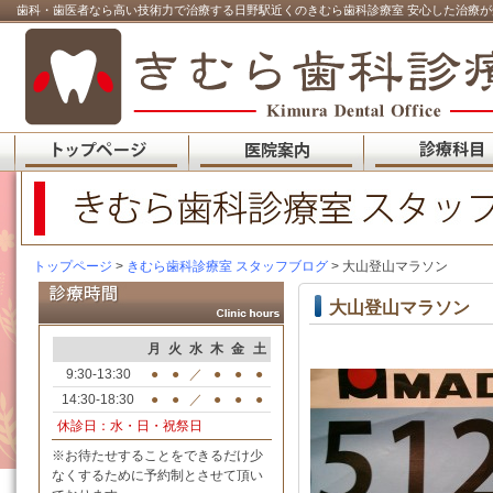
歯科・歯医者なら高い技術力で治療する日野駅近くのきむら歯科診療室 安心した治療が
トップページ
>
きむら歯科診療室 スタッフブログ
> 大山登山マラソン
大山登山マラソン
月
火
水
木
金
土
9:30-13:30
●
●
／
●
●
●
14:30-18:30
●
●
／
●
●
●
休診日：水・日・祝祭日
※お待たせすることをできるだけ少
なくするために予約制とさせて頂い