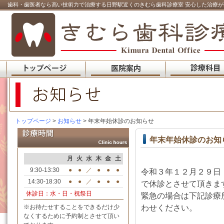
歯科・歯医者なら高い技術力で治療する日野駅近くのきむら歯科診療室 安心した治療が
トップページ
>
お知らせ
> 年末年始休診のお知らせ
年末年始休診のお知
月
火
水
木
金
土
9:30-13:30
●
●
／
●
●
●
令和３年１２月２９日
14:30-18:30
●
●
／
●
●
●
で休診とさせて頂きま
休診日：水・日・祝祭日
緊急の場合は下記診療
わせください。
※お待たせすることをできるだけ少
なくするために予約制とさせて頂い