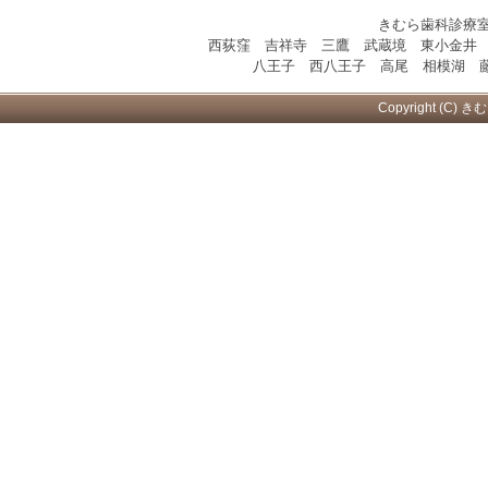
きむら歯科診療
西荻窪 吉祥寺 三鷹 武蔵境 東小金井
八王子 西八王子 高尾 相模湖 藤
Copyright (C) き