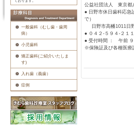
ております。
公益社団法人 東京都
● 日野市休日歯科応急
で）
日野市高幡1011日
一般歯科（むし歯・歯周
● ０４２-５９４-２１
病）
● 受付時間 ： 午前 
小児歯科
※保険証及び各種医療
矯正歯科(ご紹介いたしま
す)
入れ歯（義歯）
症例