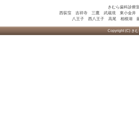
きむら歯科診療
西荻窪 吉祥寺 三鷹 武蔵境 東小金井
八王子 西八王子 高尾 相模湖 藤
Copyright (C) き