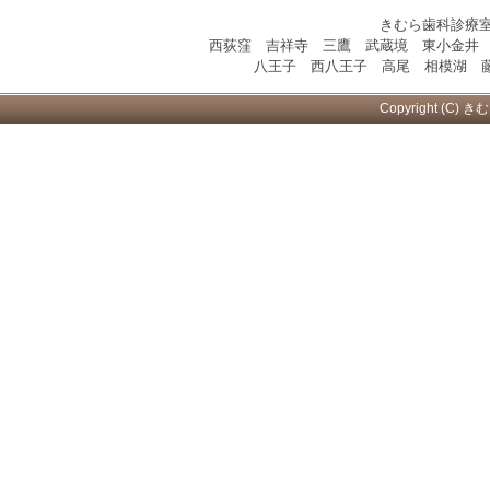
きむら歯科診療
西荻窪 吉祥寺 三鷹 武蔵境 東小金井
八王子 西八王子 高尾 相模湖 藤
Copyright (C) き