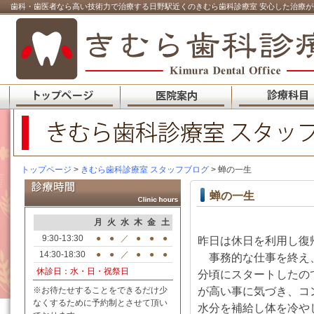
歯科・歯医者なら高い技術力で治療する日野駅近くのきむら歯科診療室 安心した治療が
トップページ
>
きむら歯科診療室 スタッフブログ
> 蝉の一生
蝉の一生
月
火
水
木
金
土
9:30-13:30
●
●
／
●
●
●
昨日は休日を利用し復
14:30-18:30
●
●
／
●
●
●
事務的な仕事を終え、
休診日：水・日・祝祭日
分頃にスタートしたの
が高い事に気づき、コ
※お待たせすることをできるだけ少
なくするために予約制とさせて頂い
水分を補給し体を冷や