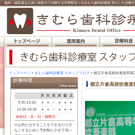
歯科・歯医者なら高い技術力で治療する日野駅近くのきむら歯科診療室 安心した治療が
トップページ
>
きむら歯科診療室 スタッフブログ
> 都立片倉高校吹奏楽部第
都立片倉高校吹奏楽
月
火
水
木
金
土
9:30-13:30
●
●
／
●
●
●
14:30-18:30
●
●
／
●
●
●
休診日：水・日・祝祭日
※お待たせすることをできるだけ少
なくするために予約制とさせて頂い