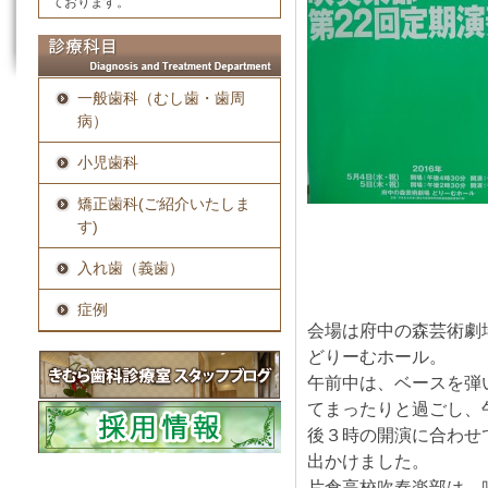
ております。
一般歯科（むし歯・歯周
病）
小児歯科
矯正歯科(ご紹介いたしま
す)
入れ歯（義歯）
症例
会場は府中の森芸術劇
どりーむホール。
午前中は、ベースを弾
てまったりと過ごし、
後３時の開演に合わせ
出かけました。
片倉高校吹奏楽部は、