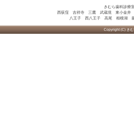
きむら歯科診療
西荻窪 吉祥寺 三鷹 武蔵境 東小金井
八王子 西八王子 高尾 相模湖 藤
Copyright (C) き