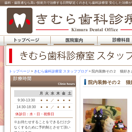
歯科・歯医者なら高い技術力で治療する日野駅近くのきむら歯科診療室 安心した治療が
トップページ
>
きむら歯科診療室 スタッフブログ
> 院内装飾その２ 猫好き
院内装飾その２ 猫
月
火
水
木
金
土
9:30-13:30
●
●
／
●
●
●
14:30-18:30
●
●
／
●
●
●
休診日：水・日・祝祭日
※お待たせすることをできるだけ少
なくするために予約制とさせて頂い