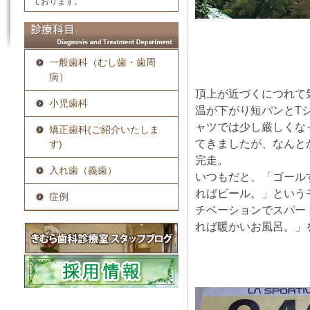
ております。
一般歯科（むし歯・歯周
病）
頂上が近づくにつれて
小児歯科
温が下がり短パンとT
ャツでは少し厳しくな
矯正歯科(ご紹介いたしま
てきましたが、なんと
す)
完走。
入れ歯（義歯）
いつもだと、「ゴール
ればビール。」という
症例
チベーションでスパー
れば暖かいお風呂。」