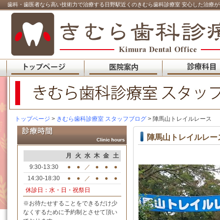
歯科・歯医者なら高い技術力で治療する日野駅近くのきむら歯科診療室 安心した治療が
トップページ
>
きむら歯科診療室 スタッフブログ
> 陣馬山トレイルレース
陣馬山トレイルレー
月
火
水
木
金
土
9:30-13:30
●
●
／
●
●
●
14:30-18:30
●
●
／
●
●
●
休診日：水・日・祝祭日
※お待たせすることをできるだけ少
なくするために予約制とさせて頂い