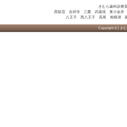
きむら歯科診療
西荻窪 吉祥寺 三鷹 武蔵境 東小金井
八王子 西八王子 高尾 相模湖 藤
Copyright (C) き