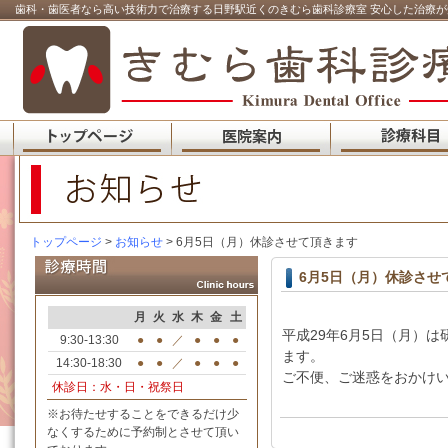
歯科・歯医者なら高い技術力で治療する日野駅近くのきむら歯科診療室 安心した治療が
トップページ
>
お知らせ
> 6月5日（月）休診させて頂きます
6月5日（月）休診させ
月
火
水
木
金
土
平成29年6月5日（月）
9:30-13:30
●
●
／
●
●
●
ます。
14:30-18:30
●
●
／
●
●
●
ご不便、ご迷惑をおかけ
休診日：水・日・祝祭日
※お待たせすることをできるだけ少
なくするために予約制とさせて頂い